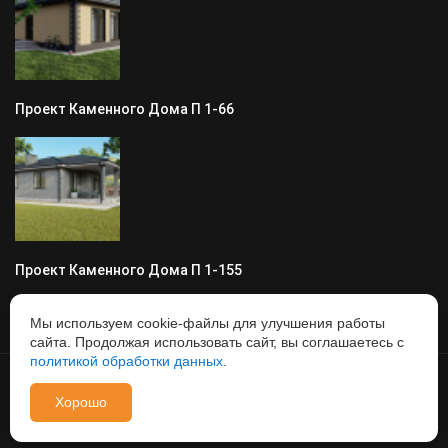
Проект Каменного Дома П 1-66
Проект Каменного Дома П 1-155
Мы используем cookie-файлы для улучшения работы
сайта. Продолжая использовать сайт, вы соглашаетесь с
политикой обработки данных
.
© 2008 - ГарантСтрой62, Все права защищены, информация
Хорошо
на сайте не является публичной офертой,
Политика
обработки персональных данных