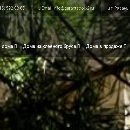
15) 592-08-60
Email: info@garantstroi62.ru
г. Рязань, 
е дома
Дома из клееного бруса
Дома в продаже